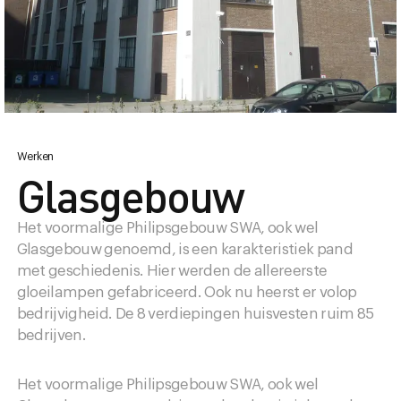
Werken
Design district
Visie
Glasgebouw
Informatie
Historie
Het voormalige Philipsgebouw SWA, ook wel
Bereikbaarheid
Glasgebouw genoemd, is een karakteristiek pand
Actueel
met geschiedenis. Hier werden de allereerste
Parkeren
gloeilampen gefabriceerd. Ook nu heerst er volop
bedrijvigheid. De 8 verdiepingen huisvesten ruim 85
bedrijven.
Het voormalige Philipsgebouw SWA, ook wel