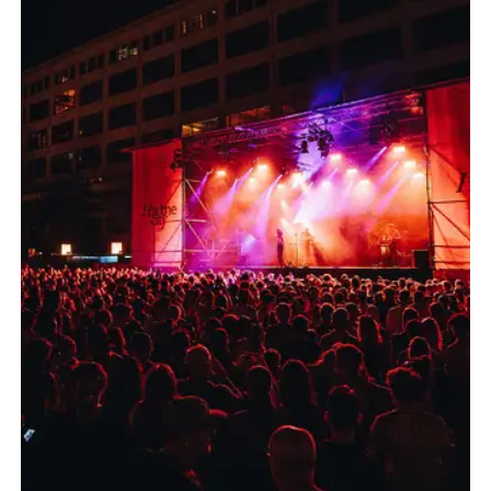
Design district
Visie
Informatie
Historie
Bereikbaarheid
Actueel
Parkeren