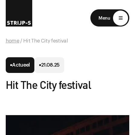
EN
NL
Menu
home
/ Hit The City festival
Actueel
21.08.25
Hit The City festival