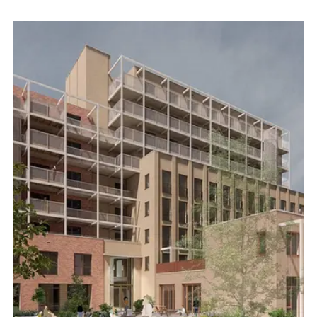
Design district
Visie
Informatie
Historie
Bereikbaarheid
Actueel
Parkeren