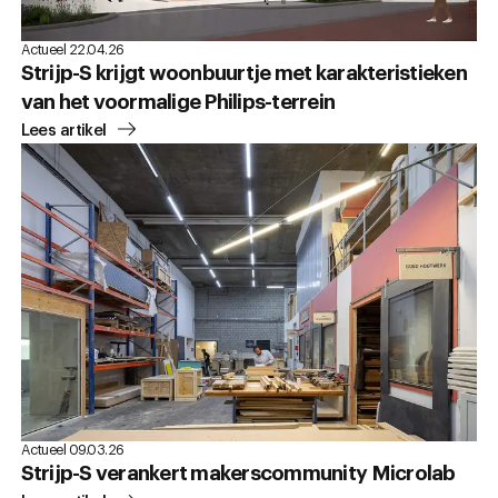
Actueel 22.04.26
Strijp-S krijgt woonbuurtje met karakteristieken
van het voormalige Philips-terrein
Lees artikel
Actueel 09.03.26
Strijp-S verankert makerscommunity Microlab