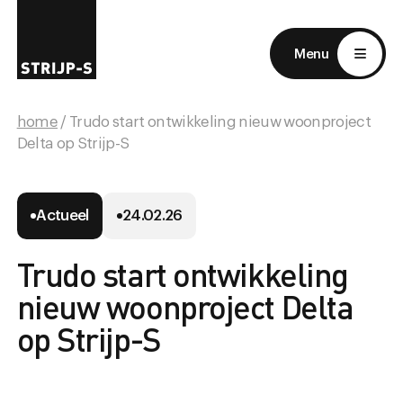
EN
NL
Menu
home
/ Trudo start ontwikkeling nieuw woonproject
Delta op Strijp-S
Actueel
24.02.26
Trudo start ontwikkeling
nieuw woonproject Delta
op Strijp-S